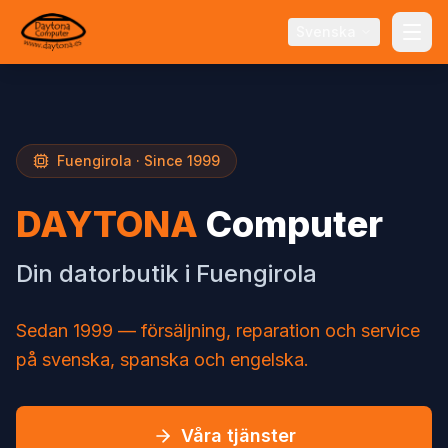
Svenska
Fuengirola · Since 1999
DAYTONA
Computer
Din datorbutik i Fuengirola
Sedan 1999 — försäljning, reparation och service
på svenska, spanska och engelska.
Våra tjänster