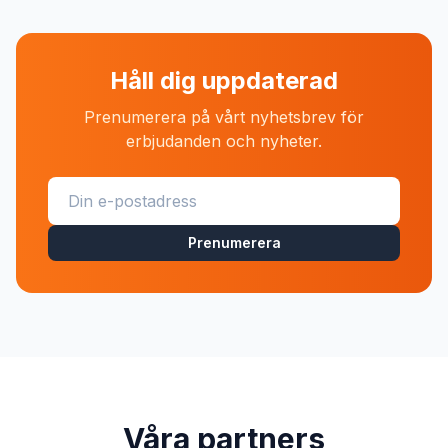
Håll dig uppdaterad
Prenumerera på vårt nyhetsbrev för
erbjudanden och nyheter.
Prenumerera
Våra partners